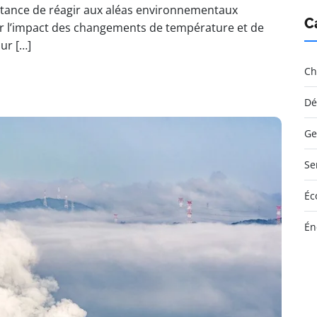
tance de réagir aux aléas environnementaux
C
er l’impact des changements de température et de
our […]
Ch
Dé
Ge
Se
Éc
Én