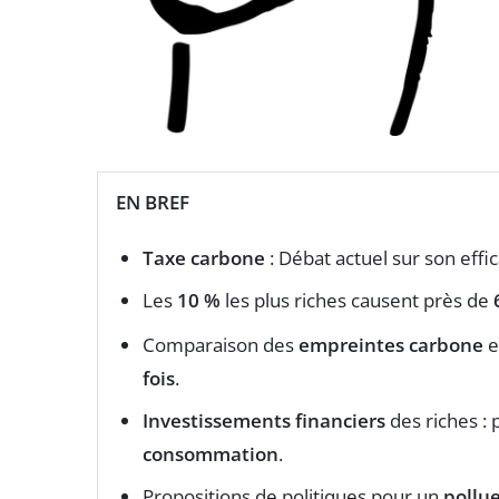
EN BREF
Taxe carbone
: Débat actuel sur son effi
Les
10 %
les plus riches causent près de
Comparaison des
empreintes carbone
e
fois
.
Investissements financiers
des riches : 
consommation
.
Propositions de politiques pour un
pollu