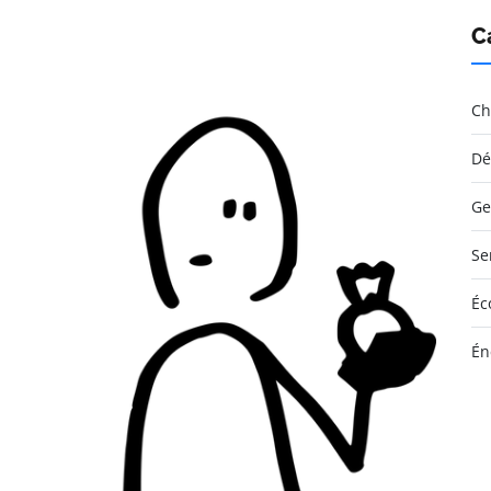
C
Ch
Dé
Ge
Se
Éc
Én