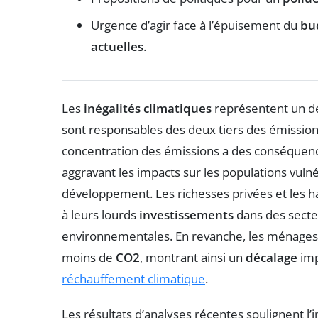
Urgence d’agir face à l’épuisement du
bu
actuelles
.
Les
inégalités climatiques
représentent un dé
sont responsables des deux tiers des émission
concentration des émissions a des conséquenc
aggravant les impacts sur les populations vul
développement. Les richesses privées et les 
à leurs lourds
investissements
dans des secteu
environnementales. En revanche, les ménages 
moins de
CO2
, montrant ainsi un
décalage
imp
réchauffement climatique
.
Les résultats d’analyses récentes soulignent l