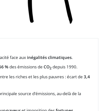
cacité face aux
inégalités climatiques
.
66 %
des émissions de
CO
depuis 1990.
2
ntre les riches et les plus pauvres : écart de
3,4
principale source d’émissions, au-delà de la
eur-payeur
et imposition des
fortunes
.