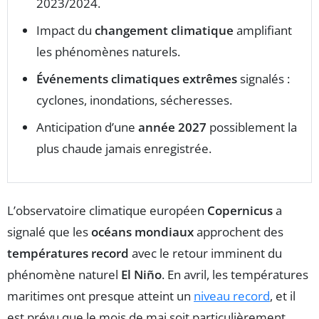
2023/2024.
Impact du
changement climatique
amplifiant
les phénomènes naturels.
Événements climatiques extrêmes
signalés :
cyclones, inondations, sécheresses.
Anticipation d’une
année 2027
possiblement la
plus chaude jamais enregistrée.
L’observatoire climatique européen
Copernicus
a
signalé que les
océans mondiaux
approchent des
températures record
avec le retour imminent du
phénomène naturel
El Niño
. En avril, les températures
maritimes ont presque atteint un
niveau record
, et il
est prévu que le mois de mai soit particulièrement