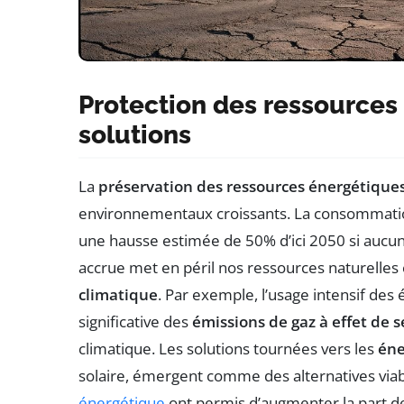
Protection des ressources 
solutions
La
préservation des ressources énergétique
environnementaux croissants. La consommatio
une hausse estimée de 50% d’ici 2050 si aucun
accrue met en péril nos ressources naturelle
climatique
. Par exemple, l’usage intensif des
significative des
émissions de gaz à effet de s
climatique. Les solutions tournées vers les
éne
solaire, émergent comme des alternatives viab
énergétique
ont permis d’augmenter la part de