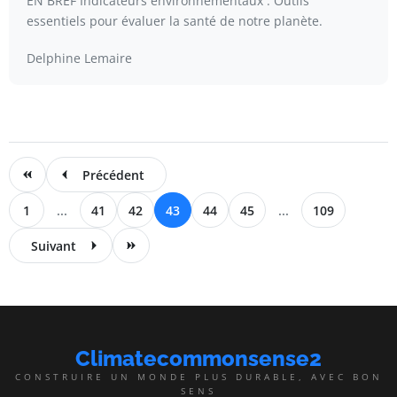
EN BREF Indicateurs environnementaux : Outils
essentiels pour évaluer la santé de notre planète.
Delphine Lemaire
Précédent
1
...
41
42
43
44
45
...
109
Suivant
Climatecommonsense2
CONSTRUIRE UN MONDE PLUS DURABLE, AVEC BON
SENS