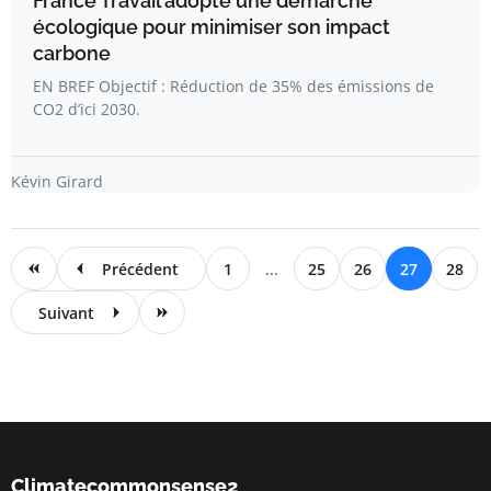
France Travail adopte une démarche
écologique pour minimiser son impact
carbone
EN BREF Objectif : Réduction de 35% des émissions de
CO2 d’ici 2030.
Kévin Girard
Précédent
1
...
25
26
27
28
Suivant
Climatecommonsense2