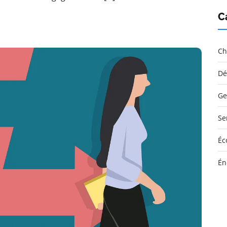
C
Ch
Dé
Ge
Se
Éc
Én