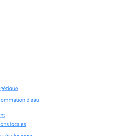
s
rgétique
nsommation d’eau
ent
ions locales
es écologiques