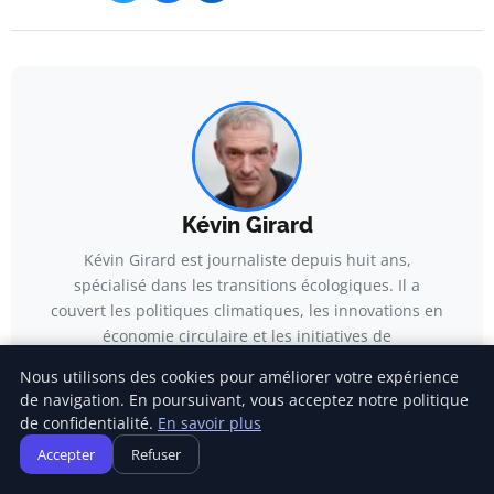
Kévin Girard
Kévin Girard est journaliste depuis huit ans,
spécialisé dans les transitions écologiques. Il a
couvert les politiques climatiques, les innovations en
économie circulaire et les initiatives de
développement durable, avec un travail de terrain et
Nous utilisons des cookies pour améliorer votre expérience
d’enquête dans plusieurs régions françaises. Ses
de navigation. En poursuivant, vous acceptez notre politique
articles analysent les enjeux environnementaux à
de confidentialité.
En savoir plus
l’échelle locale comme internationale.
Accepter
Refuser
Voir tous les articles →