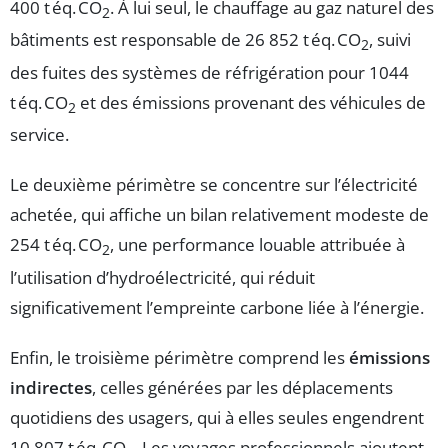
400 t éq. CO
. À lui seul, le chauffage au gaz naturel des
2
bâtiments est responsable de 26 852 t éq. CO
, suivi
2
des fuites des systèmes de réfrigération pour 1044
t éq. CO
et des émissions provenant des véhicules de
2
service.
Le deuxième périmètre se concentre sur l’électricité
achetée, qui affiche un bilan relativement modeste de
254 t éq. CO
, une performance louable attribuée à
2
l’utilisation d’hydroélectricité, qui réduit
significativement l’empreinte carbone liée à l’énergie.
Enfin, le troisième périmètre comprend les
émissions
indirectes
, celles générées par les déplacements
quotidiens des usagers, qui à elles seules engendrent
10 807 t éq. CO
. Les voyages professionnels ajoutent