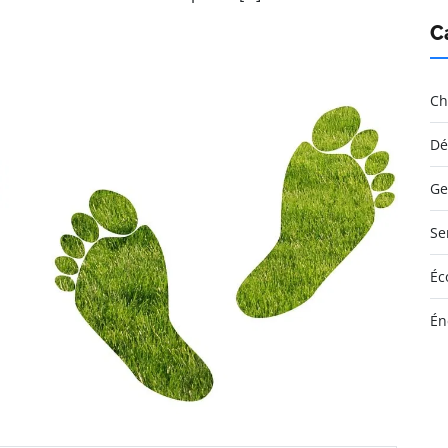
C
Ch
Dé
Ge
Se
Éc
Én