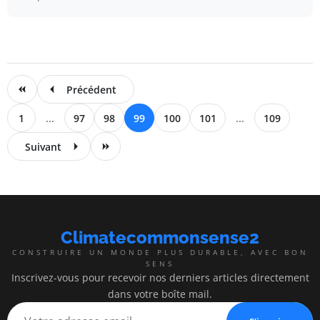
Précédent
1
...
97
98
99
100
101
...
109
Suivant
Climatecommonsense2
CONSTRUIRE UN MONDE PLUS DURABLE, AVEC BON
SENS
Inscrivez-vous pour recevoir nos derniers articles directement
dans votre boîte mail.