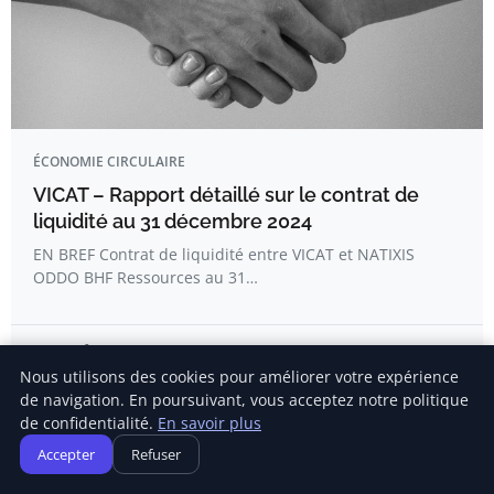
ÉCONOMIE CIRCULAIRE
VICAT – Rapport détaillé sur le contrat de
liquidité au 31 décembre 2024
EN BREF Contrat de liquidité entre VICAT et NATIXIS
ODDO BHF Ressources au 31…
Emma Dufour
Nous utilisons des cookies pour améliorer votre expérience
de navigation. En poursuivant, vous acceptez notre politique
de confidentialité.
En savoir plus
Accepter
Refuser