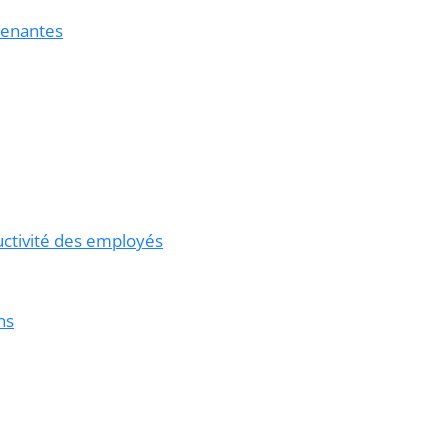
renantes
uctivité des employés
ns