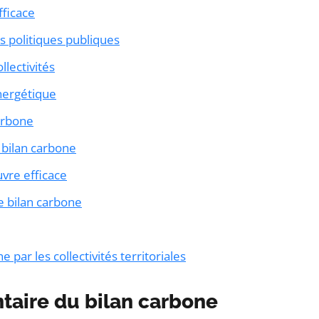
fficace
es politiques publiques
llectivités
énergétique
carbone
n bilan carbone
vre efficace
le bilan carbone
 par les collectivités territoriales
ntaire du bilan carbone