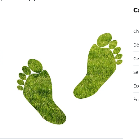
C
Ch
Dé
Ge
Se
Éc
Én