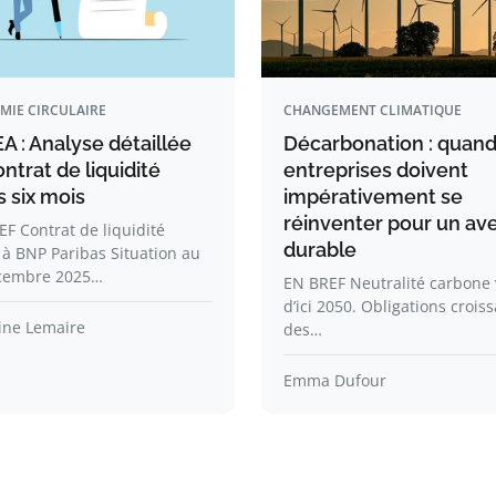
MIE CIRCULAIRE
CHANGEMENT CLIMATIQUE
A : Analyse détaillée
Décarbonation : quand
ntrat de liquidité
entreprises doivent
 six mois
impérativement se
réinventer pour un ave
F Contrat de liquidité
durable
 à BNP Paribas Situation au
cembre 2025…
EN BREF Neutralité carbone 
d’ici 2050. Obligations crois
ine Lemaire
des…
Emma Dufour