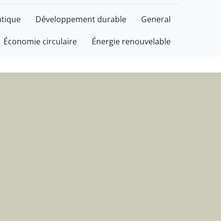
plus durable, avec bon
tique
Développement durable
General
Économie circulaire
Énergie renouvelable