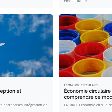
Emma Dufour
ÉCONOMIE CIRCULAIRE
ception et
Économie circulaire
comprendre ce mod
s entreprises Intégration de
EN BREF Économie circulaire 