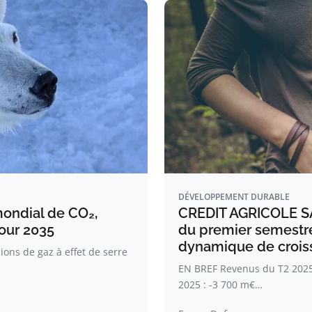
DÉVELOPPEMENT DURABLE
mondial de CO₂,
CREDIT AGRICOLE SA 
pour 2035
du premier semestre
dynamique de crois
ons de gaz à effet de serre
EN BREF Revenus du T2 2025
2025 : -3 700 m€…