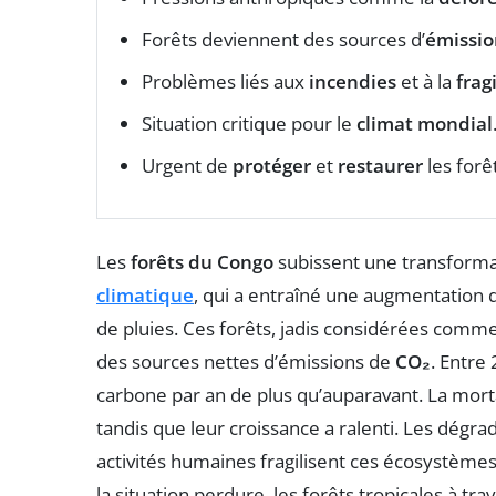
Forêts deviennent des sources d’
émissio
Problèmes liés aux
incendies
et à la
frag
Situation critique pour le
climat mondial
Urgent de
protéger
et
restaurer
les forêt
Les
forêts du Congo
subissent une transforma
climatique
, qui a entraîné une augmentation
de pluies. Ces forêts, jadis considérées comm
des sources nettes d’émissions de
CO₂
. Entre
carbone par an de plus qu’auparavant. La mort
tandis que leur croissance a ralenti. Les dégra
activités humaines fragilisent ces écosystèmes,
la situation perdure, les forêts tropicales à tra