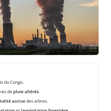
êts du Congo.
mes de
pluie altérés
.
talité accrue
des arbres.
station
et l’
exploitation forestière
.