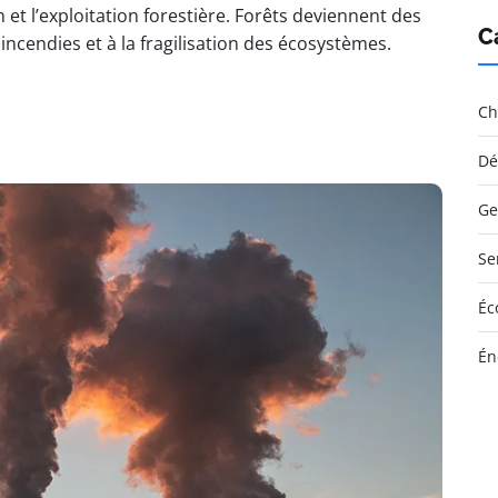
t l’exploitation forestière. Forêts deviennent des
C
ncendies et à la fragilisation des écosystèmes.
Ch
Dé
Ge
Se
Éc
Én