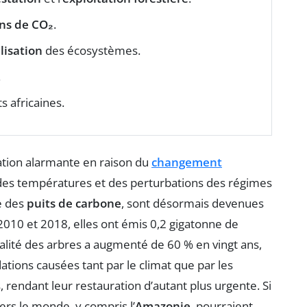
ns de CO₂
.
ilisation
des écosystèmes.
.
s africaines.
tion alarmante en raison du
changement
 des températures et des perturbations des régimes
e des
puits de carbone
, sont désormais devenues
 2010 et 2018, elles ont émis 0,2 gigatonne de
alité des arbres a augmenté de 60 % en vingt ans,
dations causées tant par le climat que par les
 rendant leur restauration d’autant plus urgente. Si
vers le monde, y compris l’
Amazonie
, pourraient