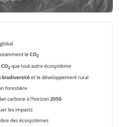
global
notamment le
CO
2
e
CO
que tout autre écosystème
2
a
biodiversité
et le développement rural
on forestière
ilan carbone à l’horizon
2050
uer les impacts
ilibre des écosystèmes