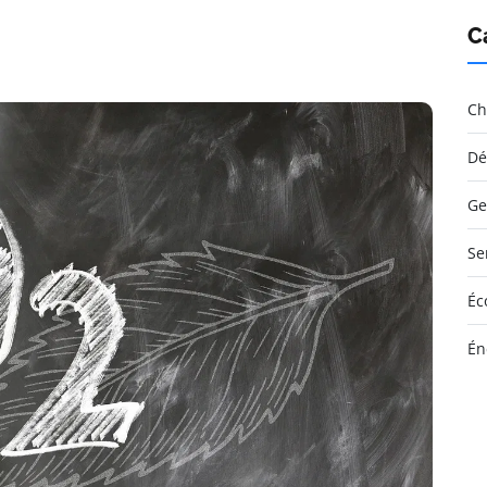
C
Ch
Dé
Ge
Se
Éc
Én