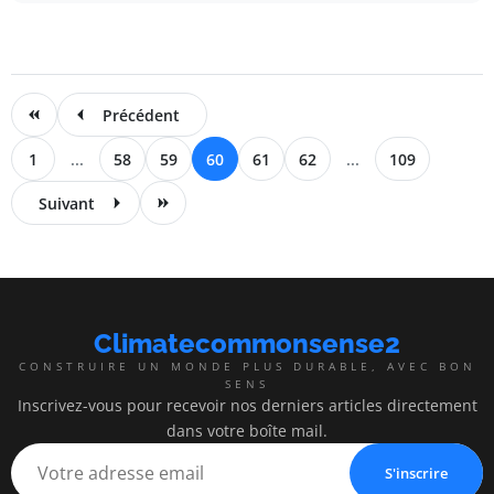
Précédent
1
...
58
59
60
61
62
...
109
Suivant
Climatecommonsense2
CONSTRUIRE UN MONDE PLUS DURABLE, AVEC BON
SENS
Inscrivez-vous pour recevoir nos derniers articles directement
dans votre boîte mail.
S'inscrire