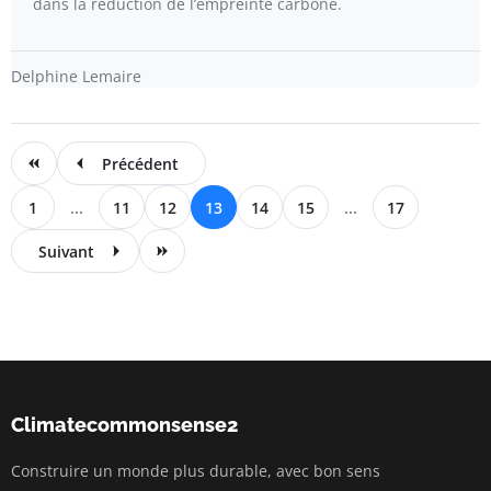
dans la réduction de l’empreinte carbone.
Delphine Lemaire
Précédent
1
...
11
12
13
14
15
...
17
Suivant
Climatecommonsense2
Construire un monde plus durable, avec bon sens