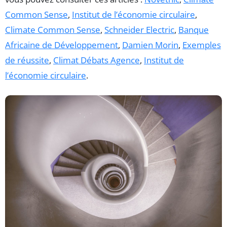
Common Sense
,
Institut de l’économie circulaire
,
Climate Common Sense
,
Schneider Electric
,
Banque
Africaine de Développement
,
Damien Morin
,
Exemples
de réussite
,
Climat Débats Agence
,
Institut de
l’économie circulaire
.