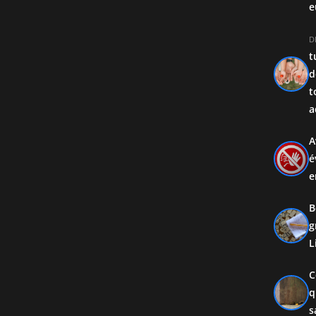
e
D
t
d
t
a
A
é
e
B
g
L
C
q
s