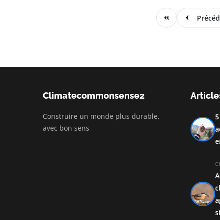
Précéd
Climatecommonsense2
Article
Construire un monde plus durable,
5
avec bon sens
a
e
C
A
c
a
s