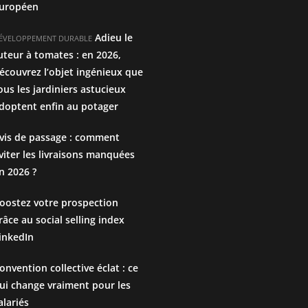
uropéen
Adieu le
ÉVELOPPEMENT DURABLE
uteur à tomates : en 2026,
écouvrez l’objet ingénieux que
ous les jardiniers astucieux
doptent enfin au potager
vis de passage : comment
viter les livraisons manquées
n 2026 ?
oostez votre prospection
râce au social selling index
inkedIn
onvention collective éclat : ce
ui change vraiment pour les
alariés