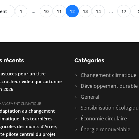
ent
1
...
10
11
12
13
14
...
17
s récents
Catégories
 astuces pour un titre
Changement climatique
ccrocheur vidéo qui cartonne
Développement durable
n 2026
General
HANGEMENT CLIMATIQUE
Sensibilisation écologiq
daptation au changement
Économie circulaire
limatique : les tourbières
gricoles des monts d’Arrée,
Énergie renouvelable
ite pilote central du projet