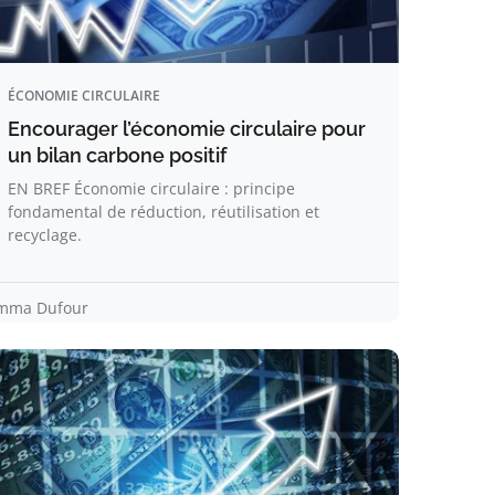
ÉCONOMIE CIRCULAIRE
Encourager l’économie circulaire pour
un bilan carbone positif
EN BREF Économie circulaire : principe
fondamental de réduction, réutilisation et
recyclage.
mma Dufour