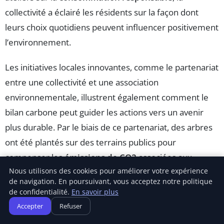
collectivité a éclairé les résidents sur la façon dont
leurs choix quotidiens peuvent influencer positivement
l’environnement.
Les initiatives locales innovantes, comme le partenariat
entre une collectivité et une association
environnementale, illustrent également comment le
bilan carbone peut guider les actions vers un avenir
plus durable. Par le biais de ce partenariat, des arbres
ont été plantés sur des terrains publics pour
compenser les
émissions de CO2
associées aux
Nous utilisons des cookies pour améliorer votre expérience
infrastructures. Ce projet permet non seulement
de navigation. En poursuivant, vous acceptez notre politique
d’améliorer la qualité de l’air, mais également de
de confidentialité.
En savoir plus
renforcer le lien entre les citoyens et leur
Accepter
Refuser
environnement.