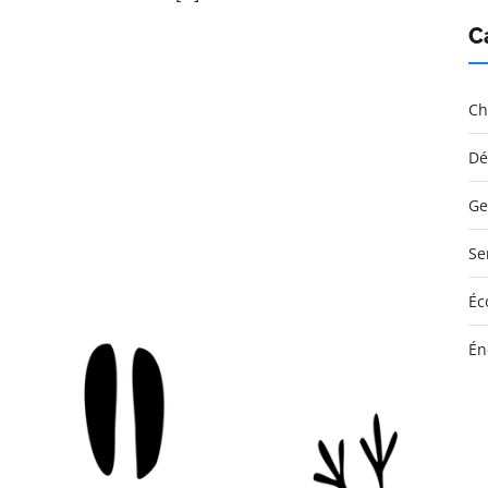
C
Ch
Dé
Ge
Se
Éc
Én