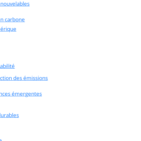
renouvelables
lan carbone
mérique
bilité
ction des émissions
dances émergentes
durables
e