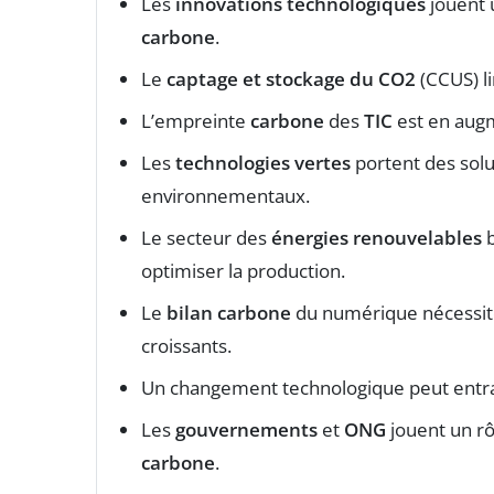
Les
innovations technologiques
jouent u
carbone
.
Le
captage et stockage du CO2
(CCUS) l
L’empreinte
carbone
des
TIC
est en augm
Les
technologies vertes
portent des solu
environnementaux.
Le secteur des
énergies renouvelables
b
optimiser la production.
Le
bilan carbone
du numérique nécessit
croissants.
Un changement technologique peut entr
Les
gouvernements
et
ONG
jouent un rô
carbone
.