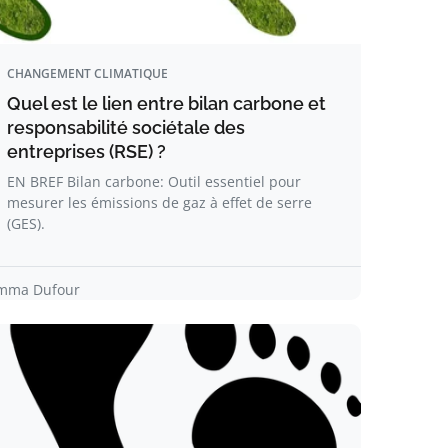
CHANGEMENT CLIMATIQUE
Quel est le lien entre bilan carbone et
responsabilité sociétale des
entreprises (RSE) ?
EN BREF Bilan carbone: Outil essentiel pour
mesurer les émissions de gaz à effet de serre
(GES).
mma Dufour