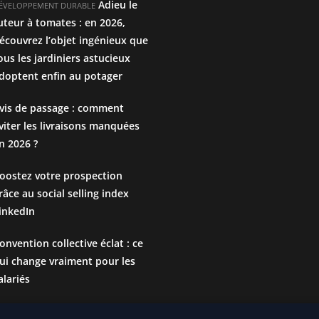
Adieu le
ÉVELOPPEMENT DURABLE
uteur à tomates : en 2026,
écouvrez l’objet ingénieux que
ous les jardiniers astucieux
doptent enfin au potager
vis de passage : comment
viter les livraisons manquées
n 2026 ?
oostez votre prospection
râce au social selling index
inkedIn
onvention collective éclat : ce
ui change vraiment pour les
alariés