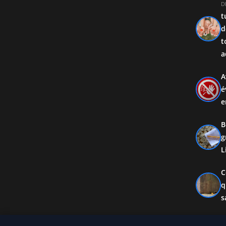
D
t
d
t
a
A
é
e
B
g
L
C
q
s