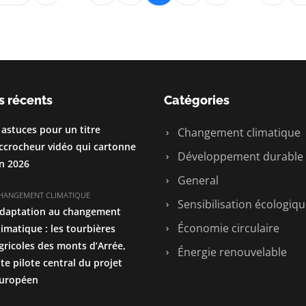
s récents
Catégories
 astuces pour un titre
Changement climatique
ccrocheur vidéo qui cartonne
Développement durable
n 2026
General
HANGEMENT CLIMATIQUE
Sensibilisation écologiq
daptation au changement
Économie circulaire
limatique : les tourbières
gricoles des monts d’Arrée,
Énergie renouvelable
ite pilote central du projet
uropéen