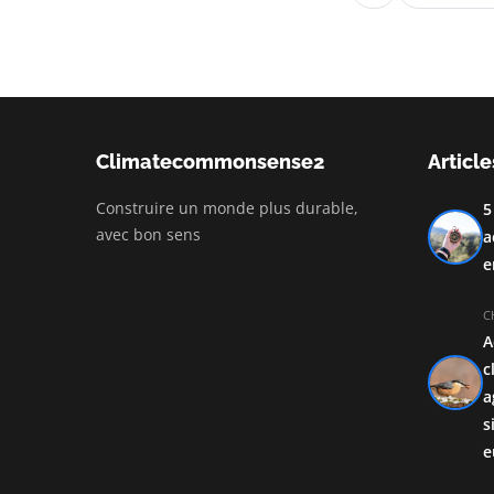
Climatecommonsense2
Article
Construire un monde plus durable,
5
avec bon sens
a
e
C
A
c
a
s
e