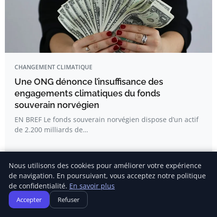
CHANGEMENT CLIMATIQUE
Une ONG dénonce l’insuffisance des
engagements climatiques du fonds
souverain norvégien
EN BREF Le fonds souverain norvégien dispose d’un actif
de 2.200 milliards de…
Emma Dufour
Nous utilisons des cookies pour améliorer votre expérience
de navigation. En poursuivant, vous acceptez notre politique
de confidentialité.
En savoir plus
Accepter
Refuser