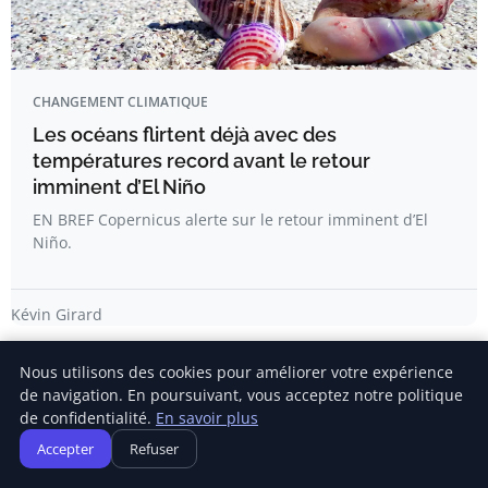
CHANGEMENT CLIMATIQUE
Les océans flirtent déjà avec des
températures record avant le retour
imminent d’El Niño
EN BREF Copernicus alerte sur le retour imminent d’El
Niño.
Kévin Girard
Nous utilisons des cookies pour améliorer votre expérience
de navigation. En poursuivant, vous acceptez notre politique
de confidentialité.
En savoir plus
Accepter
Refuser