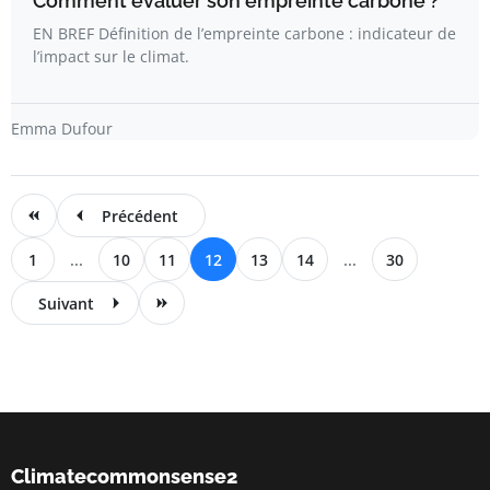
Comment évaluer son empreinte carbone ?
EN BREF Définition de l’empreinte carbone : indicateur de
l’impact sur le climat.
Emma Dufour
Précédent
1
...
10
11
12
13
14
...
30
Suivant
Climatecommonsense2