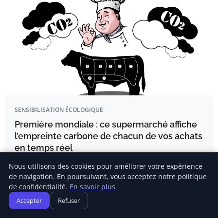
SENSIBILISATION ÉCOLOGIQUE
Première mondiale : ce supermarché affiche
l’empreinte carbone de chacun de vos achats
en temps réel
EN BREF Première mondiale dans le secteur de la grande
Nous utilisons des cookies pour améliorer votre expérience
distribution.
de navigation. En poursuivant, vous acceptez notre politique
de confidentialité.
En savoir plus
Accepter
Refuser
Delphine Lemaire