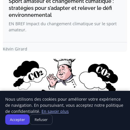
Sport amateur et changement climatique :
stratégies pour s’adapter et relever le défi
environnemental
EN BREF Impact du changement climatique sur le sport
amateur.
Kévin Girard
Nous utilisons des cookies pour améliorer votre expérience
de navigation. En poursuivant, vous acceptez notre politique
de confidentialité.
En savoir plus
Accepter
Refuser
SENSIBILISATION ÉCOLOGIQUE