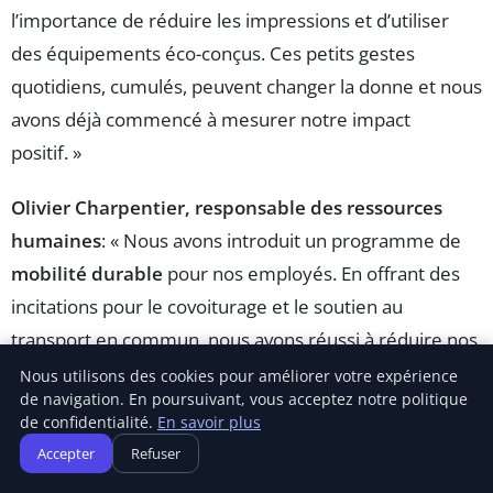
l’importance de réduire les impressions et d’utiliser
des équipements éco-conçus. Ces petits gestes
quotidiens, cumulés, peuvent changer la donne et nous
avons déjà commencé à mesurer notre impact
positif. »
Olivier Charpentier, responsable des ressources
humaines
: « Nous avons introduit un programme de
mobilité durable
pour nos employés. En offrant des
incitations pour le covoiturage et le soutien au
transport en commun, nous avons réussi à réduire nos
émissions liées aux déplacements. De plus, nous avons
Nous utilisons des cookies pour améliorer votre expérience
de navigation. En poursuivant, vous acceptez notre politique
installé des bornes de recharge pour les véhicules
de confidentialité.
En savoir plus
électriques sur notre parking. »
Accepter
Refuser