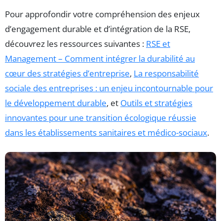
Pour approfondir votre compréhension des enjeux
d’engagement durable et d’intégration de la RSE,
découvrez les ressources suivantes :
RSE et
Management – Comment intégrer la durabilité au
cœur des stratégies d’entreprise
,
La responsabilité
sociale des entreprises : un enjeu incontournable pour
le développement durable
, et
Outils et stratégies
innovantes pour une transition écologique réussie
dans les établissements sanitaires et médico-sociaux
.