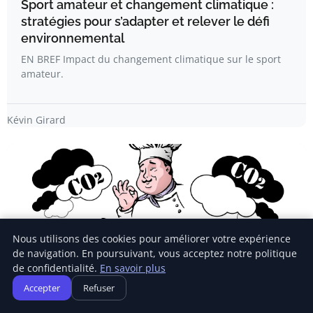
Sport amateur et changement climatique :
stratégies pour s’adapter et relever le défi
environnemental
EN BREF Impact du changement climatique sur le sport
amateur.
Kévin Girard
Nous utilisons des cookies pour améliorer votre expérience
de navigation. En poursuivant, vous acceptez notre politique
de confidentialité.
En savoir plus
Accepter
Refuser
SENSIBILISATION ÉCOLOGIQUE