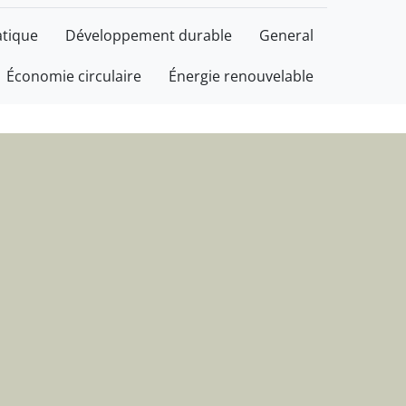
plus durable, avec bon
tique
Développement durable
General
Économie circulaire
Énergie renouvelable