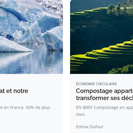
ÉCONOMIE CIRCULAIRE
at et notre
Compostage apparte
transformer ses déch
nt en France, 50% de plus
EN BREF Compostage en appa
tous.
Emma Dufour