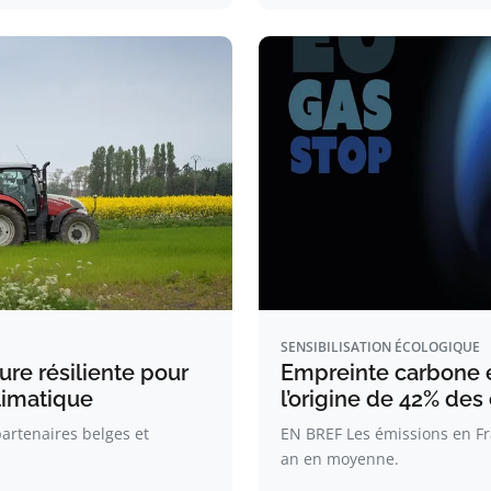
SENSIBILISATION ÉCOLOGIQUE
ure résiliente pour
Empreinte carbone e
limatique
l’origine de 42% des
partenaires belges et
EN BREF Les émissions en Fr
an en moyenne.