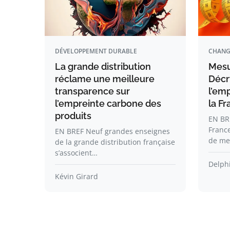
DÉVELOPPEMENT DURABLE
CHANG
La grande distribution
Mesur
réclame une meilleure
Décr
transparence sur
l’em
l’empreinte carbone des
la F
produits
EN BR
Franc
EN BREF Neuf grandes enseignes
de me
de la grande distribution française
s’associent…
Delph
Kévin Girard