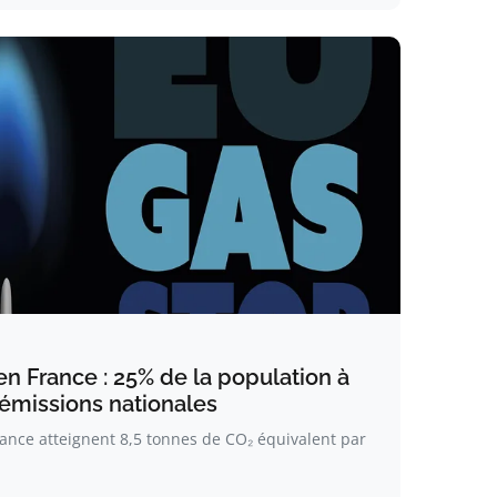
n France : 25% de la population à
 émissions nationales
ance atteignent 8,5 tonnes de CO₂ équivalent par