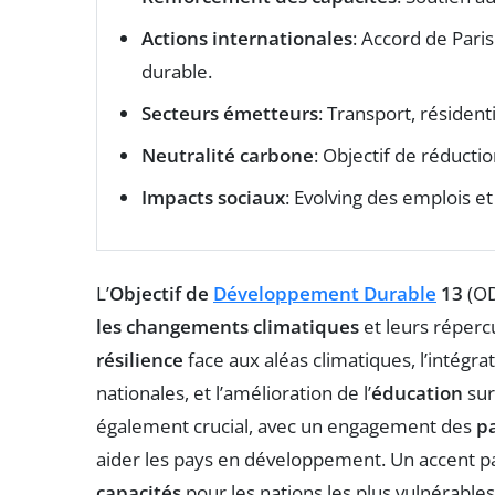
Actions internationales
: Accord de Pari
durable.
Secteurs émetteurs
: Transport, résident
Neutralité carbone
: Objectif de réducti
Impacts sociaux
: Evolving des emplois et
L’
Objectif de
Développement Durable
13
(OD
les changements climatiques
et leurs répercu
résilience
face aux aléas climatiques, l’intégra
nationales, et l’amélioration de l’
éducation
sur
également crucial, avec un engagement des
p
aider les pays en développement. Un accent par
capacités
pour les nations les plus vulnérable