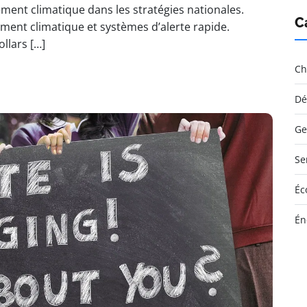
ment climatique dans les stratégies nationales.
C
ment climatique et systèmes d’alerte rapide.
llars […]
Ch
Dé
Ge
Se
Éc
Én