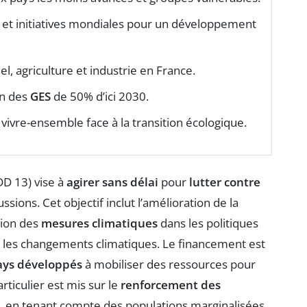
s et initiatives mondiales pour un développement
iel, agriculture et industrie en France.
on des
GES
de 50% d’ici 2030.
 vivre-ensemble face à la transition écologique.
D 13) vise à
agirer sans délai
pour
lutter contre
ssions. Cet objectif inclut l’amélioration de la
tion des
mesures climatiques
dans les politiques
 les changements climatiques. Le financement est
ays développés
à mobiliser des ressources pour
ticulier est mis sur le
renforcement des
s, en tenant compte des populations marginalisées.