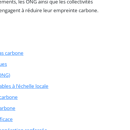
ements, les ONG ainsi que les collectivités
’engagent à réduire leur empreinte carbone.
bas carbone
ues
(ONG)
ables à l’échelle locale
 carbone
carbone
ficace