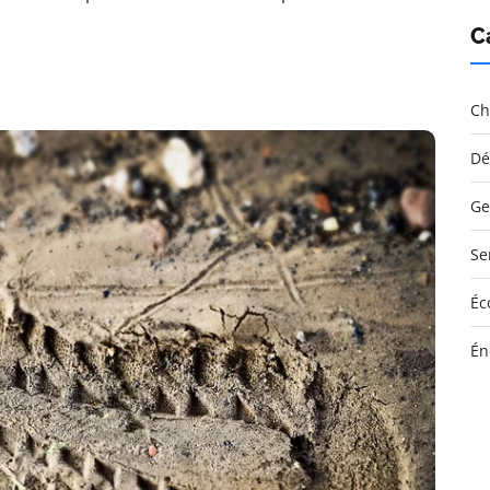
C
Ch
Dé
Ge
Se
Éc
Én