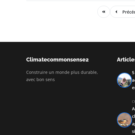
Précé
Climatecommonsense2
Article
Construire un monde plus durable,
5
avec bon sens
a
e
C
A
c
a
s