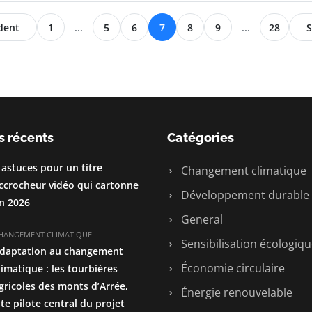
dent
1
...
5
6
7
8
9
...
28
S
s récents
Catégories
 astuces pour un titre
Changement climatique
ccrocheur vidéo qui cartonne
Développement durable
n 2026
General
HANGEMENT CLIMATIQUE
Sensibilisation écologiq
daptation au changement
Économie circulaire
limatique : les tourbières
gricoles des monts d’Arrée,
Énergie renouvelable
ite pilote central du projet