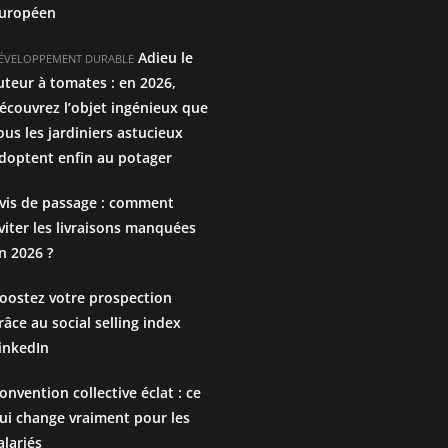
uropéen
Adieu le
ÉVELOPPEMENT DURABLE
uteur à tomates : en 2026,
écouvrez l’objet ingénieux que
ous les jardiniers astucieux
doptent enfin au potager
vis de passage : comment
viter les livraisons manquées
n 2026 ?
oostez votre prospection
râce au social selling index
inkedIn
onvention collective éclat : ce
ui change vraiment pour les
alariés