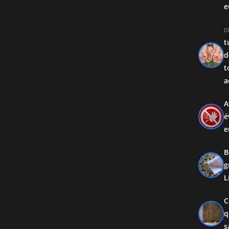
e
D
t
d
t
a
A
é
e
B
g
L
C
q
s