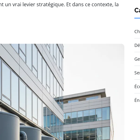
nt un vrai levier stratégique. Et dans ce contexte, la
C
Ch
Dé
Ge
Se
Éc
Én