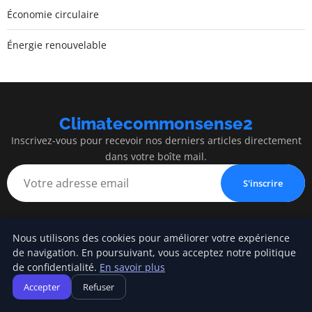
Économie circulaire
Énergie renouvelable
Climatecommonsense2
Inscrivez-vous pour recevoir nos derniers articles directement
dans votre boîte mail.
S'inscrire
Nous utilisons des cookies pour améliorer votre expérience
de navigation. En poursuivant, vous acceptez notre politique
Climatecommonsense2
de confidentialité.
En savoir plus
Construire un monde plus durable, avec bon sens
Accepter
Refuser