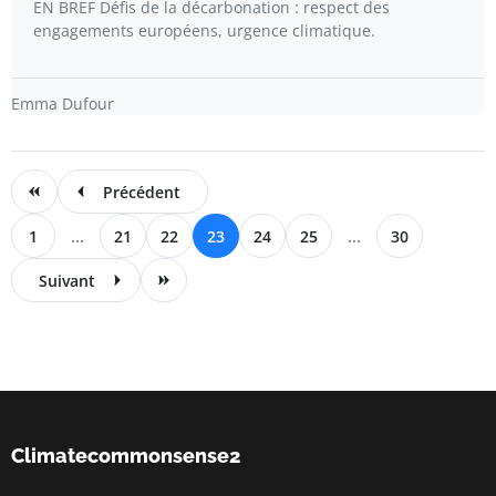
EN BREF Défis de la décarbonation : respect des
engagements européens, urgence climatique.
Emma Dufour
Précédent
1
...
21
22
23
24
25
...
30
Suivant
Climatecommonsense2