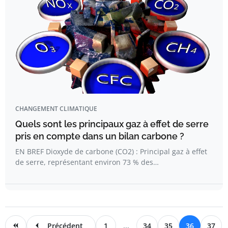
CHANGEMENT CLIMATIQUE
Quels sont les principaux gaz à effet de serre
pris en compte dans un bilan carbone ?
EN BREF Dioxyde de carbone (CO2) : Principal gaz à effet
de serre, représentant environ 73 % des…
Précédent
1
...
34
35
36
37