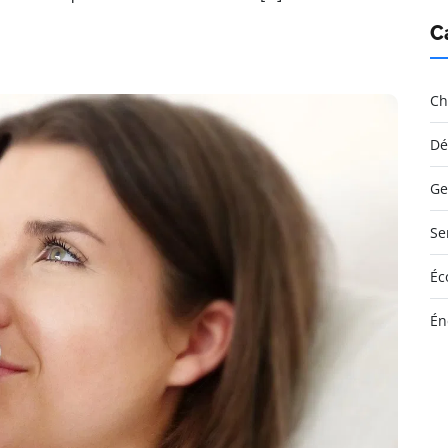
C
Ch
Dé
Ge
Se
Éc
Én