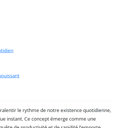
otidien
nouissant
alentir le rythme de notre existence quotidienne,
aque instant. Ce concept émerge comme une
quête de productivité et de rapidité l’emporte