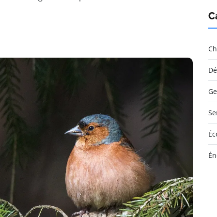
C
Ch
Dé
Ge
Se
Éc
Én