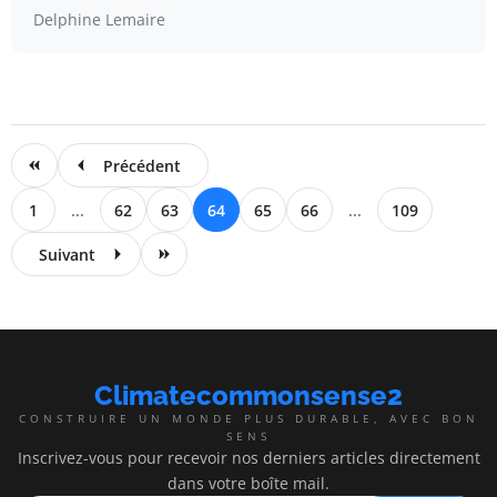
Delphine Lemaire
Précédent
1
...
62
63
64
65
66
...
109
Suivant
Climatecommonsense2
CONSTRUIRE UN MONDE PLUS DURABLE, AVEC BON
SENS
Inscrivez-vous pour recevoir nos derniers articles directement
dans votre boîte mail.