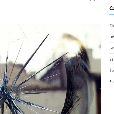
C
Ch
Dé
Ge
Se
Éc
Én