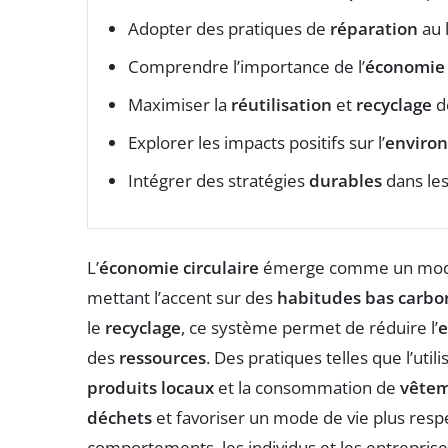
Adopter des pratiques de
réparation
au l
Comprendre l’importance de l’
économie 
Maximiser la
réutilisation
et
recyclage
d
Explorer les impacts positifs sur l’
enviro
Intégrer des stratégies
durables
dans les
L’
économie circulaire
émerge comme un modèle
mettant l’accent sur des
habitudes bas carbo
le
recyclage
, ce système permet de réduire l’
e
des
ressources
. Des pratiques telles que l’util
produits locaux
et la consommation de
vêtem
déchets
et favoriser un mode de vie plus res
comportements, les individus et les entreprise