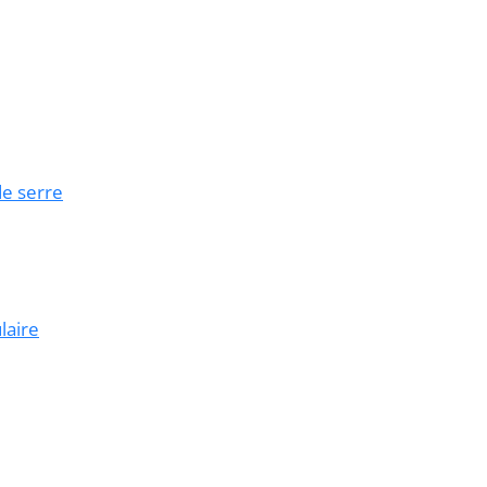
de serre
laire