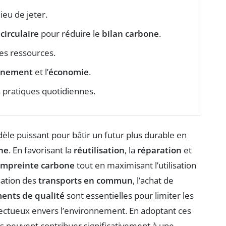
ieu de jeter.
circulaire
pour réduire le
bilan carbone
.
es ressources.
nnement
et l’
économie
.
 pratiques quotidiennes.
 puissant pour bâtir un futur plus durable en
ne
. En favorisant la
réutilisation
, la
réparation
et
mpreinte carbone
tout en maximisant l’utilisation
isation des
transports en commun
, l’achat de
ents de qualité
sont essentielles pour limiter les
pectueux envers l’environnement. En adoptant ces
s peuvent contribuer significativement à une