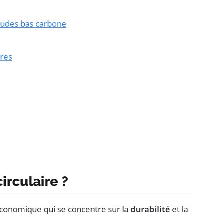
itudes bas carbone
ires
irculaire ?
conomique qui se concentre sur la
durabilité
et la