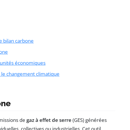
le bilan carbone
bone
rtunités économiques
re le changement climatique
one
émissions de
gaz à effet de serre
(GES) générées
iduelles, collectives ou industrielles. Cet outil