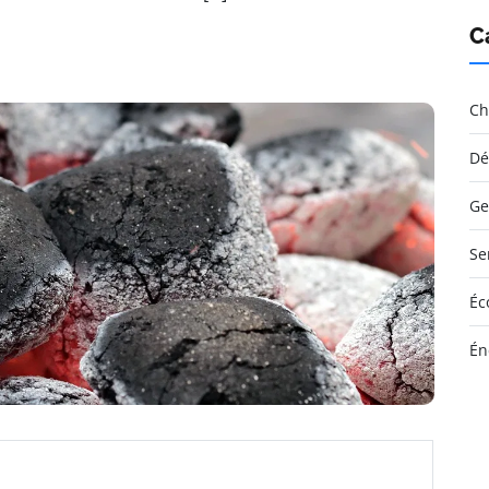
C
Ch
Dé
Ge
Se
Éc
Én