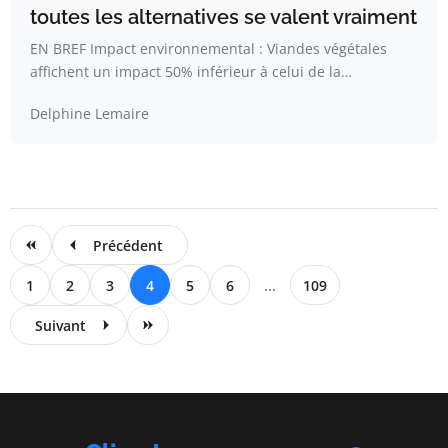
toutes les alternatives se valent vraiment
EN BREF Impact environnemental : Viandes végétales
affichent un impact 50% inférieur à celui de la…
Delphine Lemaire
Précédent
1
2
3
4
5
6
...
109
Suivant