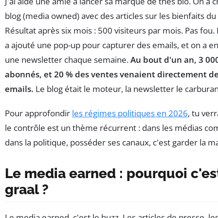
J'ai aidé une amie à lancer sa marque de thés bio. On a 
blog (media owned) avec des articles sur les bienfaits du 
Résultat après six mois : 500 visiteurs par mois. Pas fou.
a ajouté une pop-up pour capturer des emails, et on a e
une newsletter chaque semaine.
Au bout d'un an, 3 00
abonnés, et 20 % des ventes venaient directement de
emails.
Le blog était le moteur, la newsletter le carburan
Pour approfondir
les régimes politiques en 2026
, tu ver
le contrôle est un thème récurrent : dans les médias c
dans la politique, posséder ses canaux, c'est garder la ma
Le media earned : pourquoi c'est
graal ?
Le media earned, c'est le buzz. Les articles de presse, le