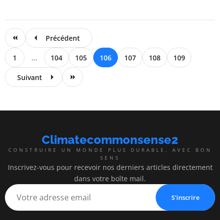
Précédent
1
...
104
105
106
107
108
109
Suivant
Climatecommonsense2
CONSTRUIRE UN MONDE PLUS DURABLE, AVEC BON
SENS
Inscrivez-vous pour recevoir nos derniers articles directement
dans votre boîte mail.
S'inscrire