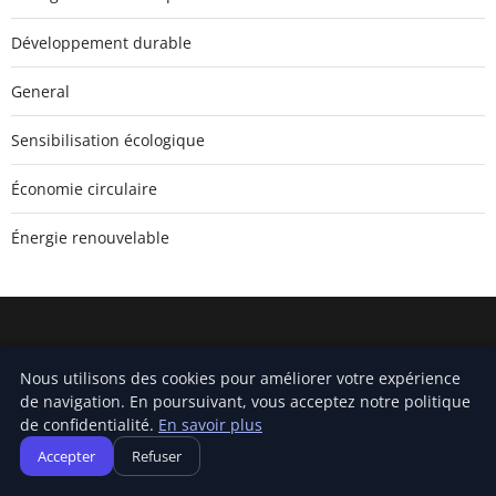
Développement durable
General
Sensibilisation écologique
Économie circulaire
Énergie renouvelable
Climatecommonsense2
Nous utilisons des cookies pour améliorer votre expérience
Inscrivez-vous pour recevoir nos derniers articles directement
de navigation. En poursuivant, vous acceptez notre politique
dans votre boîte mail.
de confidentialité.
En savoir plus
Accepter
Refuser
S'inscrire